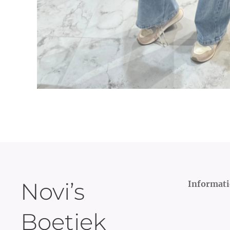
Novi’s
Informati
Boetiek