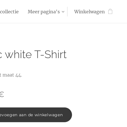
collectie
Meer pagina's
Winkelwagen
 white T-Shirt
t maat 44.
€
evoegen aan de winkelwagen